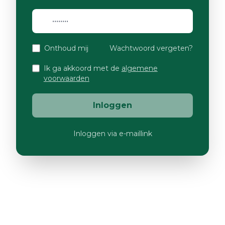
Onthoud mij
Wachtwoord vergeten?
Ik ga akkoord met de
algemene
voorwaarden
Inloggen
Inloggen via e-maillink