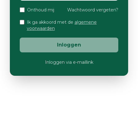
Onthoud mij
Wachtwoord vergeten?
Ik ga akkoord met de
algemene
voorwaarden
Inloggen
Inloggen via e-maillink