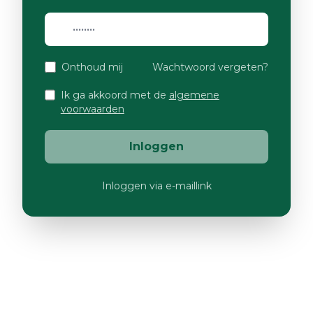
Onthoud mij
Wachtwoord vergeten?
Ik ga akkoord met de
algemene
voorwaarden
Inloggen
Inloggen via e-maillink