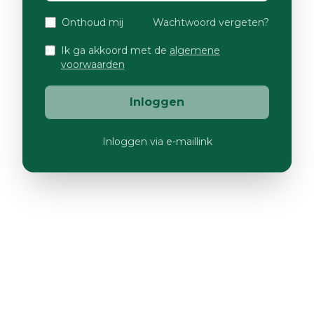
Onthoud mij
Wachtwoord vergeten?
Ik ga akkoord met de
algemene
voorwaarden
Inloggen
Inloggen via e-maillink