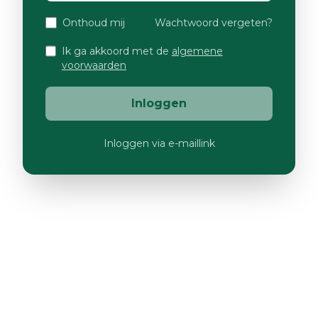
Onthoud mij
Wachtwoord vergeten?
Ik ga akkoord met de
algemene
voorwaarden
Inloggen
Inloggen via e-maillink