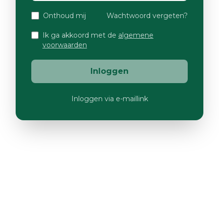
Onthoud mij
Wachtwoord vergeten?
Ik ga akkoord met de
algemene
voorwaarden
Inloggen
Inloggen via e-maillink