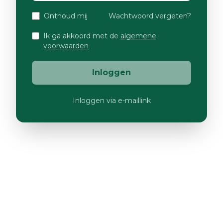
Onthoud mij
Wachtwoord vergeten?
Ik ga akkoord met de
algemene
voorwaarden
Inloggen
Inloggen via e-maillink