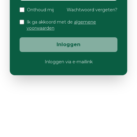
Onthoud mij
Wachtwoord vergeten?
Ik ga akkoord met de
algemene
voorwaarden
Inloggen
Inloggen via e-maillink