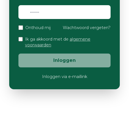
Onthoud mij
Wachtwoord vergeten?
Ik ga akkoord met de
algemene
voorwaarden
Inloggen
Inloggen via e-maillink