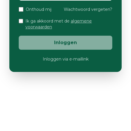
Onthoud mij
Wachtwoord vergeten?
Ik ga akkoord met de
algemene
voorwaarden
Inloggen
Inloggen via e-maillink