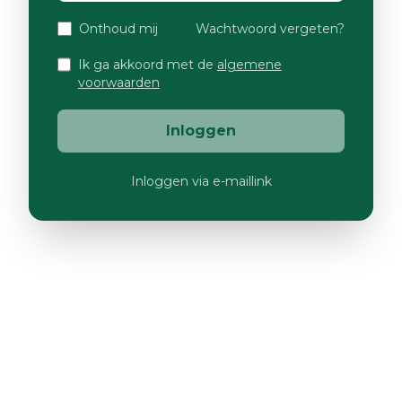
Onthoud mij
Wachtwoord vergeten?
Ik ga akkoord met de
algemene
voorwaarden
Inloggen
Inloggen via e-maillink