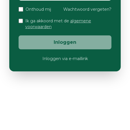
Onthoud mij
Wachtwoord vergeten?
Ik ga akkoord met de
algemene
voorwaarden
Inloggen
Inloggen via e-maillink