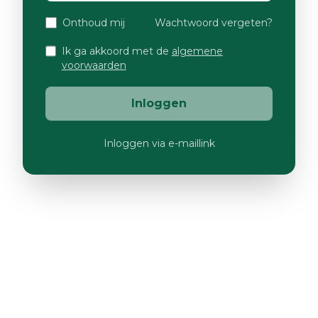
Onthoud mij
Wachtwoord vergeten?
Ik ga akkoord met de
algemene
voorwaarden
Inloggen
Inloggen via e-maillink