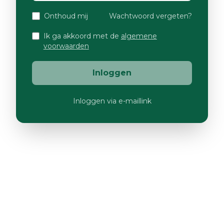
Onthoud mij
Wachtwoord vergeten?
Ik ga akkoord met de
algemene
voorwaarden
Inloggen
Inloggen via e-maillink