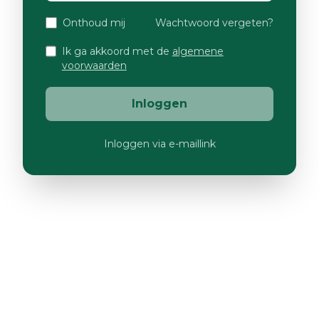
Onthoud mij
Wachtwoord vergeten?
Ik ga akkoord met de
algemene
voorwaarden
Inloggen
Inloggen via e-maillink