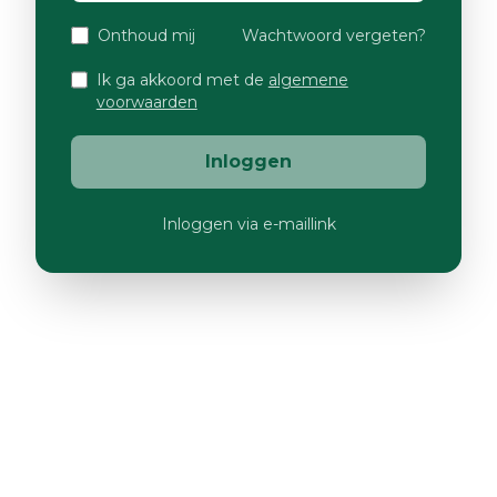
Onthoud mij
Wachtwoord vergeten?
Ik ga akkoord met de
algemene
voorwaarden
Inloggen
Inloggen via e-maillink