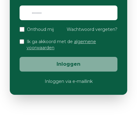
Onthoud mij
Wachtwoord vergeten?
Ik ga akkoord met de
algemene
voorwaarden
Inloggen
Inloggen via e-maillink