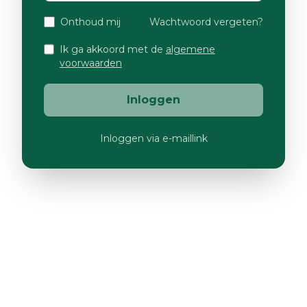
Onthoud mij
Wachtwoord vergeten?
Ik ga akkoord met de
algemene
voorwaarden
Inloggen
Inloggen via e-maillink