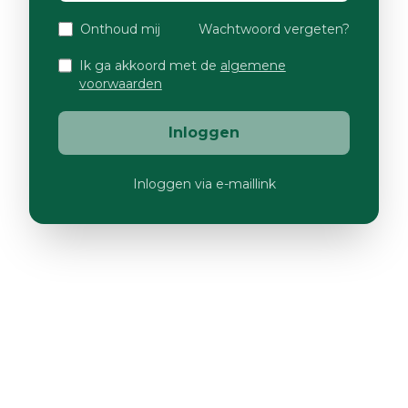
Onthoud mij
Wachtwoord vergeten?
Ik ga akkoord met de
algemene
voorwaarden
Inloggen
Inloggen via e-maillink