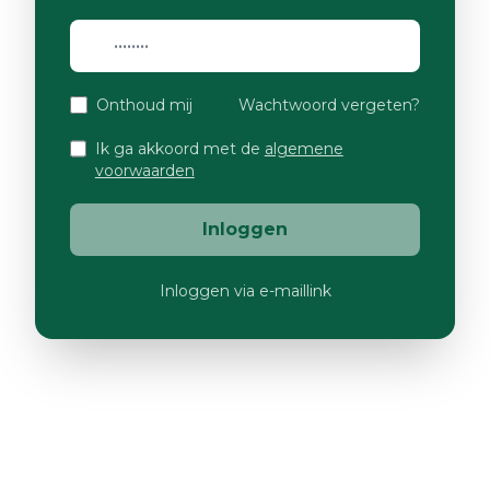
Onthoud mij
Wachtwoord vergeten?
Ik ga akkoord met de
algemene
voorwaarden
Inloggen
Inloggen via e-maillink