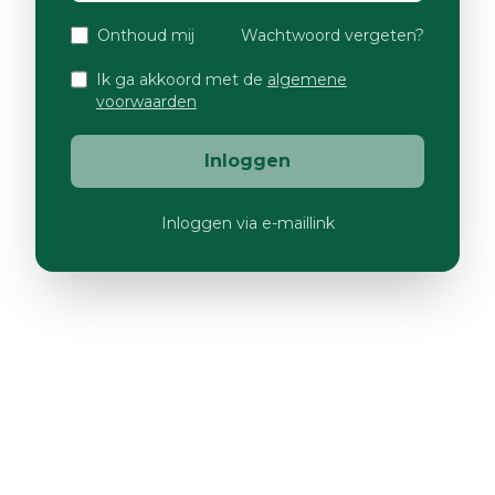
Onthoud mij
Wachtwoord vergeten?
Ik ga akkoord met de
algemene
voorwaarden
Inloggen
Inloggen via e-maillink