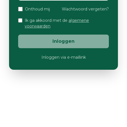
Onthoud mij
Wachtwoord vergeten?
Ik ga akkoord met de
algemene
voorwaarden
Inloggen
Inloggen via e-maillink