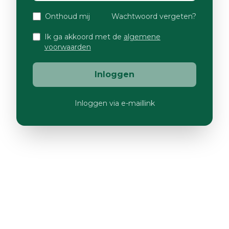
Onthoud mij
Wachtwoord vergeten?
Ik ga akkoord met de
algemene
voorwaarden
Inloggen
Inloggen via e-maillink