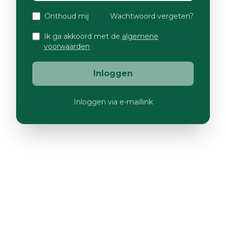
Onthoud mij
Wachtwoord vergeten?
Ik ga akkoord met de
algemene
voorwaarden
Inloggen
Inloggen via e-maillink