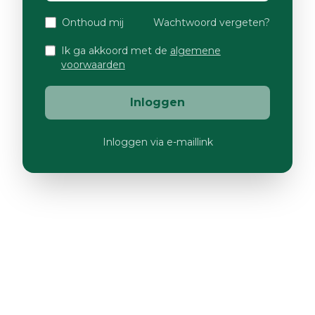
Onthoud mij
Wachtwoord vergeten?
Ik ga akkoord met de
algemene
voorwaarden
Inloggen
Inloggen via e-maillink