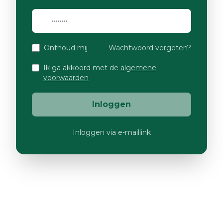
Onthoud mij
Wachtwoord vergeten?
Ik ga akkoord met de
algemene
voorwaarden
Inloggen
Inloggen via e-maillink