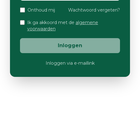
Onthoud mij
Wachtwoord vergeten?
Ik ga akkoord met de
algemene
voorwaarden
Inloggen
Inloggen via e-maillink