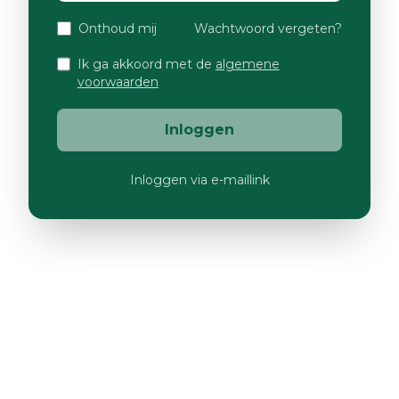
Onthoud mij
Wachtwoord vergeten?
Ik ga akkoord met de
algemene
voorwaarden
Inloggen
Inloggen via e-maillink