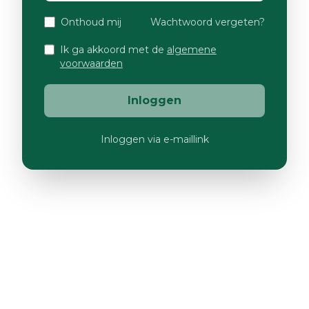
Onthoud mij
Wachtwoord vergeten?
Ik ga akkoord met de
algemene
voorwaarden
Inloggen
Inloggen via e-maillink