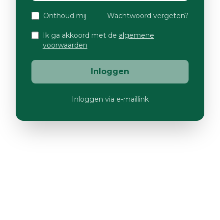
Onthoud mij
Wachtwoord vergeten?
Ik ga akkoord met de
algemene
voorwaarden
Inloggen
Inloggen via e-maillink