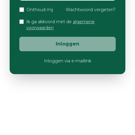
Onthoud mij
Wachtwoord vergeten?
Ik ga akkoord met de
algemene
voorwaarden
Inloggen
Inloggen via e-maillink