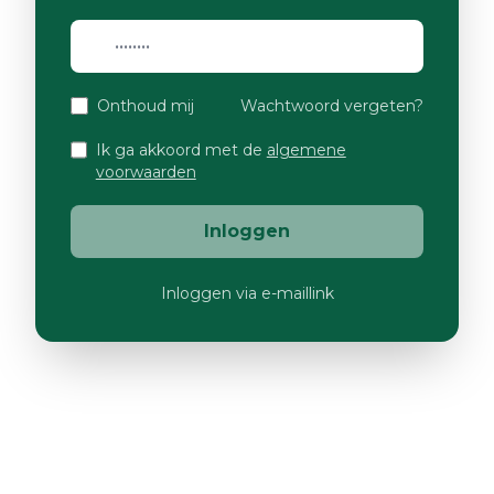
Onthoud mij
Wachtwoord vergeten?
Ik ga akkoord met de
algemene
voorwaarden
Inloggen
Inloggen via e-maillink