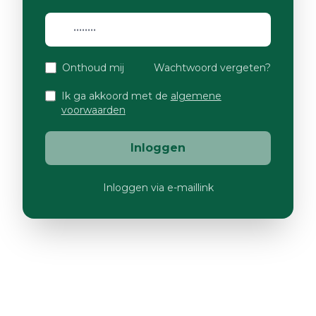
Onthoud mij
Wachtwoord vergeten?
Ik ga akkoord met de
algemene
voorwaarden
Inloggen
Inloggen via e-maillink