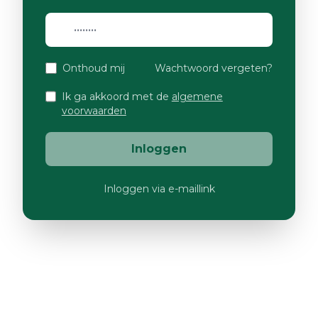
Onthoud mij
Wachtwoord vergeten?
Ik ga akkoord met de
algemene
voorwaarden
Inloggen
Inloggen via e-maillink