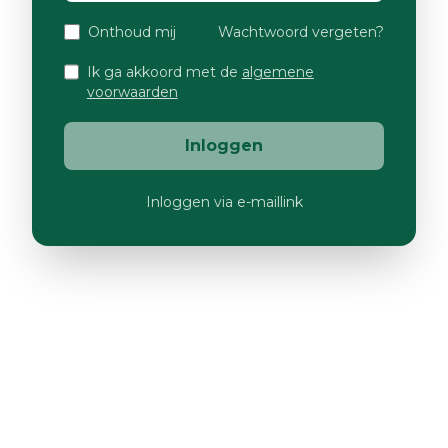
Onthoud mij
Wachtwoord vergeten?
Ik ga akkoord met de
algemene
voorwaarden
Inloggen
Inloggen via e-maillink