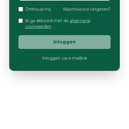
Onthoud mij
Wachtwoord vergeten?
Ik ga akkoord met de
algemene
voorwaarden
Inloggen
Inloggen via e-maillink