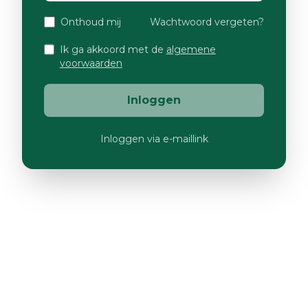
Onthoud mij
Wachtwoord vergeten?
Ik ga akkoord met de
algemene
voorwaarden
Inloggen
Inloggen via e-maillink