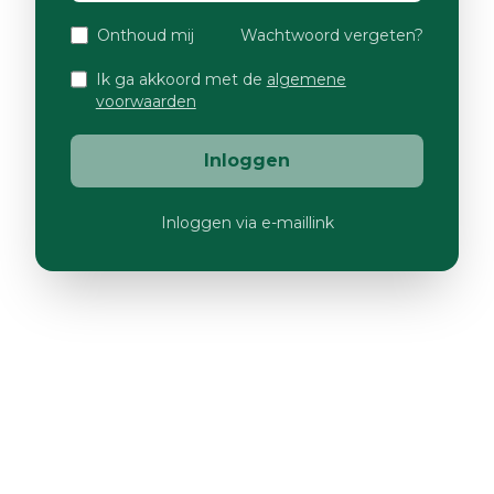
Onthoud mij
Wachtwoord vergeten?
Ik ga akkoord met de
algemene
voorwaarden
Inloggen
Inloggen via e-maillink