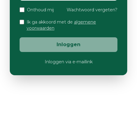
Onthoud mij
Wachtwoord vergeten?
Ik ga akkoord met de
algemene
voorwaarden
Inloggen
Inloggen via e-maillink