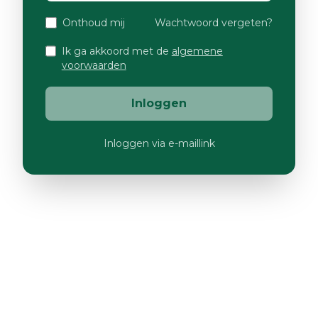
Onthoud mij
Wachtwoord vergeten?
Ik ga akkoord met de
algemene
voorwaarden
Inloggen
Inloggen via e-maillink