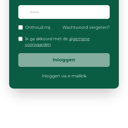
Onthoud mij
Wachtwoord vergeten?
Ik ga akkoord met de
algemene
voorwaarden
Inloggen
Inloggen via e-maillink