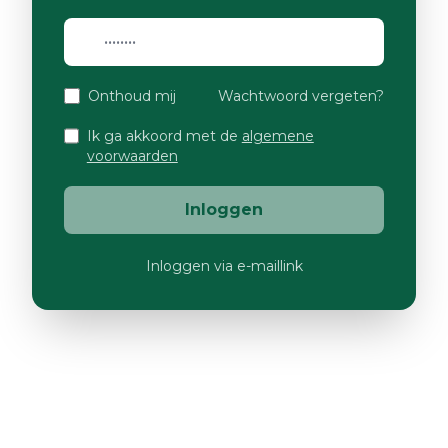
Onthoud mij
Wachtwoord vergeten?
Ik ga akkoord met de
algemene
voorwaarden
Inloggen
Inloggen via e-maillink