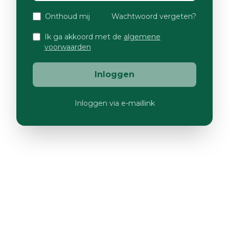
Onthoud mij
Wachtwoord vergeten?
Ik ga akkoord met de
algemene
voorwaarden
Inloggen
Inloggen via e-maillink