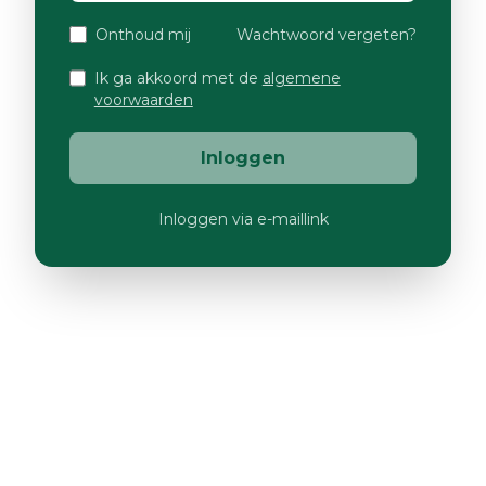
Onthoud mij
Wachtwoord vergeten?
Ik ga akkoord met de
algemene
voorwaarden
Inloggen
Inloggen via e-maillink