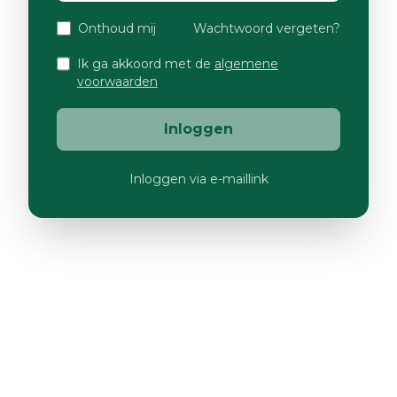
Onthoud mij
Wachtwoord vergeten?
Ik ga akkoord met de
algemene
voorwaarden
Inloggen
Inloggen via e-maillink