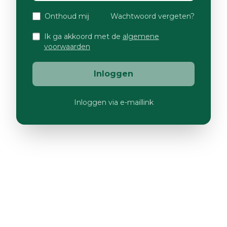
Onthoud mij
Wachtwoord vergeten?
Ik ga akkoord met de
algemene
voorwaarden
Inloggen
Inloggen via e-maillink