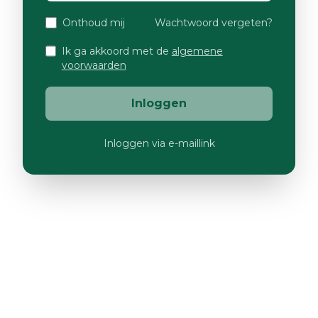
Onthoud mij
Wachtwoord vergeten?
Ik ga akkoord met de
algemene
voorwaarden
Inloggen
Inloggen via e-maillink