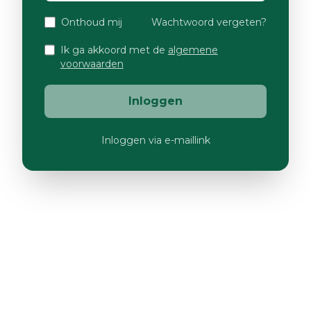
Onthoud mij
Wachtwoord vergeten?
Ik ga akkoord met de
algemene
voorwaarden
Inloggen
Inloggen via e-maillink