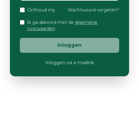
Onthoud mij
Wachtwoord vergeten?
Ik ga akkoord met de
algemene
voorwaarden
Inloggen
Inloggen via e-maillink