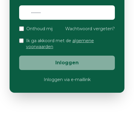
Onthoud mij
Wachtwoord vergeten?
Ik ga akkoord met de
algemene
voorwaarden
Inloggen
Inloggen via e-maillink